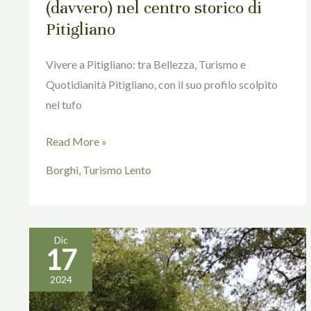
(davvero) nel centro storico di
Pitigliano
Vivere a Pitigliano: tra Bellezza, Turismo e
Quotidianità Pitigliano, con il suo profilo scolpito
nel tufo
Read More »
Borghi
,
Turismo Lento
Dic
17
TURISMO
LENTO
2024