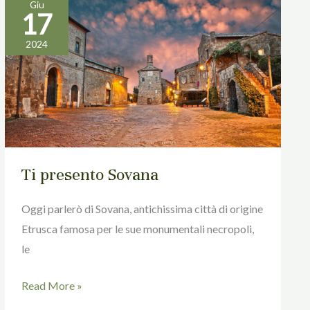
Giu
17
Ti
presento
2024
Sovana
Ti presento Sovana
Oggi parlerò di Sovana, antichissima città di origine
Etrusca famosa per le sue monumentali necropoli,
le
Read More »