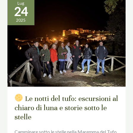
Lug
24
Le
2025
notti
del
tufo:
escursioni
al
chiaro
di
luna
e
Le notti del tufo: escursioni al
storie
chiaro di luna e storie sotto le
sotto
stelle
le
stelle
Camminare sotto le stelle nella Maremma del Tufo