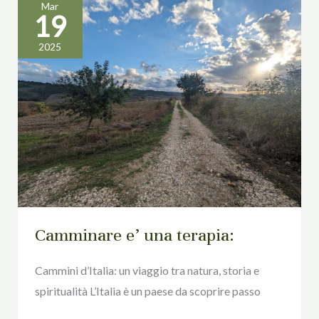
Mar
19
Camminare
e’
2025
una
terapia:
Camminare e’ una terapia:
Cammini d’Italia: un viaggio tra natura, storia e
spiritualità L’Italia è un paese da scoprire passo