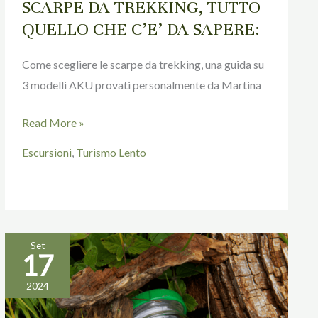
SCARPE DA TREKKING, TUTTO
QUELLO CHE C’E’ DA SAPERE:
Come scegliere le scarpe da trekking, una guida su
3 modelli AKU provati personalmente da Martina
Read More »
Escursioni
,
Turismo Lento
Set
17
Geocaching
nelle
2024
Città