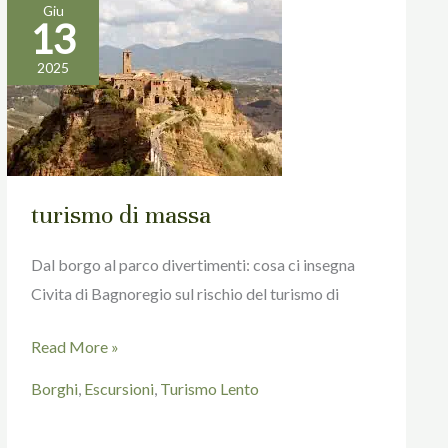
Giu
13
turismo
di
2025
massa
turismo di massa
Dal borgo al parco divertimenti: cosa ci insegna
Civita di Bagnoregio sul rischio del turismo di
Read More »
Borghi
,
Escursioni
,
Turismo Lento