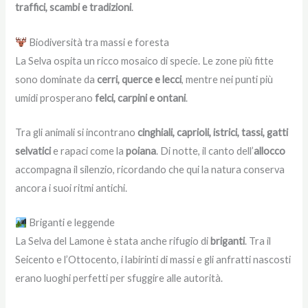
traffici, scambi e tradizioni
.
Biodiversità tra massi e foresta
La Selva ospita un ricco mosaico di specie. Le zone più fitte
sono dominate da
cerri, querce e lecci
, mentre nei punti più
umidi prosperano
felci, carpini e ontani
.
Tra gli animali si incontrano
cinghiali, caprioli, istrici, tassi, gatti
selvatici
e rapaci come la
poiana
. Di notte, il canto dell’
allocco
accompagna il silenzio, ricordando che qui la natura conserva
ancora i suoi ritmi antichi.
Briganti e leggende
La Selva del Lamone è stata anche rifugio di
briganti
. Tra il
Seicento e l’Ottocento, i labirinti di massi e gli anfratti nascosti
erano luoghi perfetti per sfuggire alle autorità.