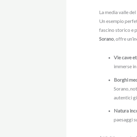
La media valle del 
Un esempio perfetto
fascino storico e 
Sorano
, offre un’i
Vie cave e
immerse in 
Borghi med
Sorano, not
autentici g
Natura inc
paesaggi su