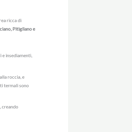
rea ricca di
iano, Pitigliano e
i e insediamenti,
lla roccia, e
ti termali sono
e, creando