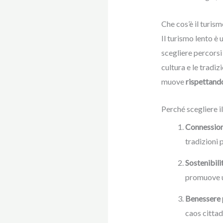
Che cos’è il turism
Il turismo lento è
scegliere percorsi 
cultura e le tradizi
muove
rispettand
Perché scegliere i
Connession
tradizioni 
Sostenibili
promuove un
Benessere 
caos cittad