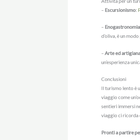
Attività per un tu
–
Escursionismo
:
P
–
Enogastronomia
d’oliva, è un modo 
–
Arte ed artigian
un’esperienza unic
Conclusioni
Il turismo lento è 
viaggio come un’oc
sentieri immersi n
viaggio ci ricorda 
Pronti a partire pe