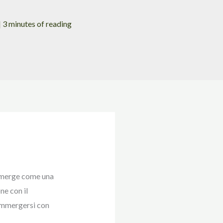
|
3 minutes of reading
o emerge come una
ne con il
a immergersi con