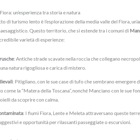
Fiora: un’esperienza tra storia e natura
 di turismo lento è l’esplorazione della media valle del Fiora, un’a
paesaggistico. Questo territorio, che si estende tra i comuni di
Manc
ncredibile varietà di esperienze:
trusche
: Antiche strade scavate nella roccia che collegano necropol
una natura rigogliosa e carica di mistero.
ievali
: Pitigliano, con le sue case di tufo che sembrano emergere da
o come la “Matera della Toscana”, nonché Manciano con le sue fon
ioielli da scoprire con calma.
ontaminata
: I fiumi Fiora, Lente e Meleta attraversano queste terr
ggestivi e opportunità per rilassanti passeggiate o escursioni.