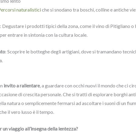
rismo lento
ercorsi naturalistici
che si snodano tra boschi, colline e antiche vie
: Degustare i prodotti tipici della zona, come il vino di Pitigliano o 
per entrare in sintonia con la cultura locale.
ato
: Scoprire le botteghe degli artigiani, dove si tramandano tecnich
a.
un
invito a rallentare
, a guardare con occhi nuovi il mondo che ci circ
casione di crescita personale. Che si tratti di esplorare borghi ant
ella natura o semplicemente fermarsi ad ascoltare i suoni di un fiume
che il vero lusso è il tempo.
r un viaggio all’insegna della lentezza?