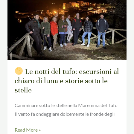
del
tufo:
escursioni
al
chiaro
di
luna
e
Le notti del tufo: escursioni al
storie
chiaro di luna e storie sotto le
sotto
stelle
le
stelle
Camminare sotto le stelle nella Maremma del Tufo
Il vento fa ondeggiare dolcemente le fronde degli
Read More »