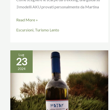
3 modelli AKU provati personalmente da Martina
Read More »
Escursioni
,
Turismo Lento
Lug
23
4
semisconosciute
2024
realtà
vitivinicole
da
visitare
in
zona