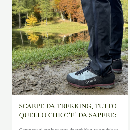
TUTTO
QUELLO
CHE
C’E’
DA
SAPERE:
SCARPE DA TREKKING, TUTTO
QUELLO CHE C’E’ DA SAPERE:
Come scegliere le scarpe da trekking, una guida su