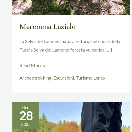
Maremma Laziale
La Selva del Lamone: natura e storia nel cuore della
Tuscia Selva del Lamone: foresta vulcanica […]
Read More »
Archeotrekking
,
Escursioni
,
Turismo Lento
Gen
28
SCARPE
DA
2025
TREKKING,