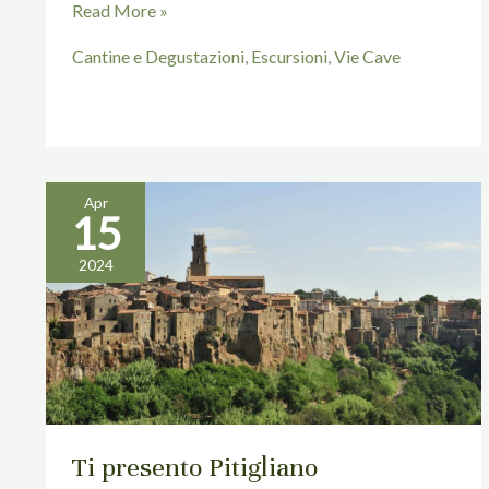
Read More »
Cantine e Degustazioni
,
Escursioni
,
Vie Cave
Apr
15
Ti
presento
2024
Pitigliano
Ti presento Pitigliano