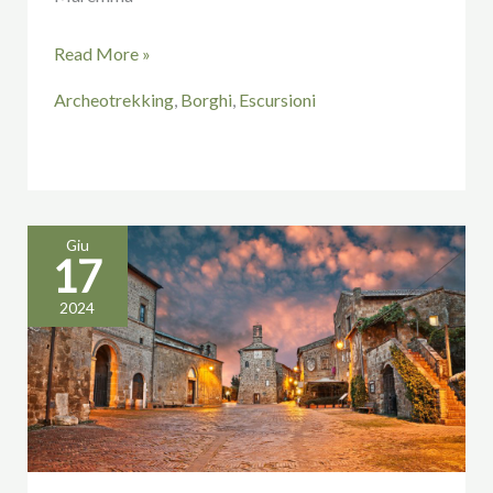
Read More »
Archeotrekking
,
Borghi
,
Escursioni
Giu
17
Ti
presento
2024
Sovana