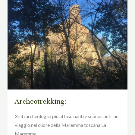
Archeotrekking:
3 siti archeologici più affascinanti e sconosciuti: un
viaggio nel cuore della Maremma toscana La
Maremma