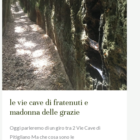
grazie
le vie cave di fratenuti e
madonna delle grazie
Oggi parleremo di un giro tra 2 Vie Cave di
Pitigliano Ma che cosa sono le