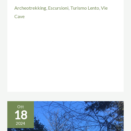
Archeotrekking
,
Escursioni
,
Turismo Lento
,
Vie
Cave
Ott
18
Archeotrekking:
2024